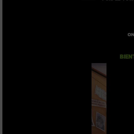
ON
BIEN