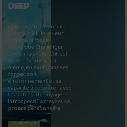
DEEP
Dans ce jeu d’aventure
point & click, le joueur
explore la fosse
océanique Challenger
Deep, mais l’objectif est
de se découvrir soi-
même, en explorant ses
forces, son
environnement et sa
capacité à coopérer avec
les autres. Un voyage
introspectif à travers sa
propre personnalité.
En savoir plus