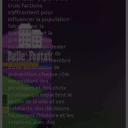
trois factions
s’affrontent pour
influencer la population :
l’alcoolisme, la
toxicomanie, et la
prévention. Vous
incarnez soit un dealer
d’alcool, un dealer de
cannabis, ou un membre
d’une association de
prévention, chaque rôle
nécessitant des
stratégies et des choix
cruciaux qui impactent le
destin de la ville et ses
habitants. Vos décisions
façonnent l’histoire et les
relations, avec des