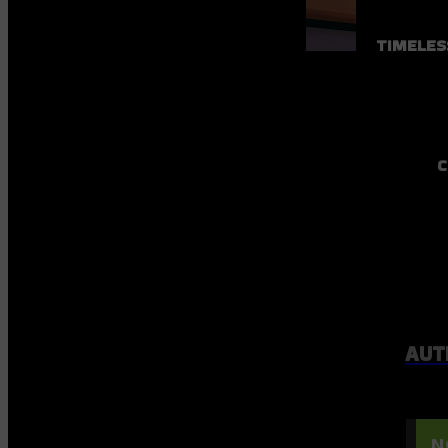
TIMELES
C
AUT
N