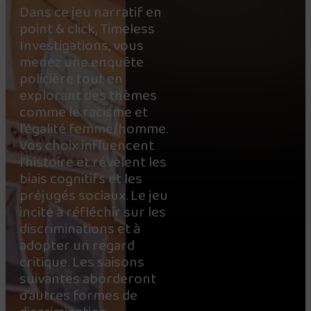
Dans ce jeu narratif en
point & click, Timeless
Investigations, vous
menez une enquête
policière tout en
explorant des thèmes
comme le racisme et
l’égalité femme/homme.
Vos choix influencent
l’histoire et révèlent les
biais cognitifs et les
préjugés sociaux. Le jeu
incite à réfléchir sur les
discriminations et à
adopter un regard
critique. Les saisons
suivantes aborderont
d’autres formes de